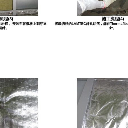
流程(3)
施工流程(4)
r防火岩棉， 安裝至背襯板上刺穿過
將裁切好的LAMTEC針孔鋁箔，舖在Thermaf
銅針。
針。