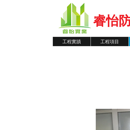
睿怡防
工程實蹟
工程項目