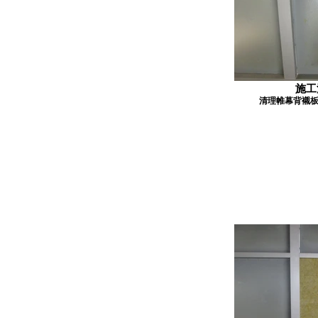
施工
清理帷幕背襯