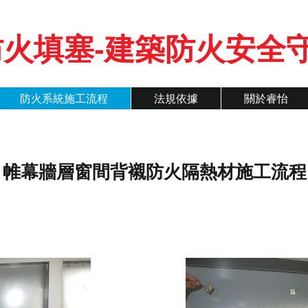
火填塞-建築防火安全
防火系統施工流程
法規依據
關於睿怡
帷幕牆層窗間背襯防火隔熱材施工流程