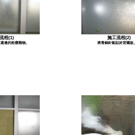
流程(1)
施工流程(2)
板週邊的粉塵雜物。
將青銅針黏貼於背襯板