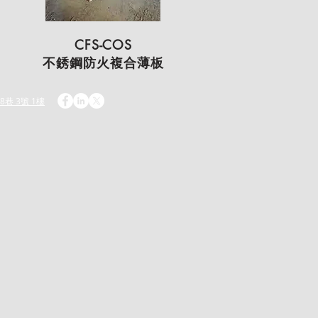
CFS-COS
不銹鋼防火複合薄板
8巷 3號 1樓