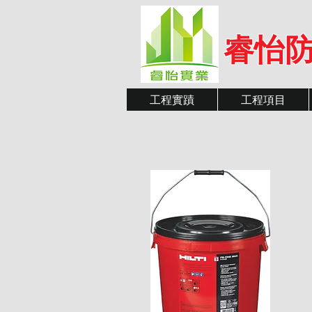
睿怡防
工程實蹟
工程項目