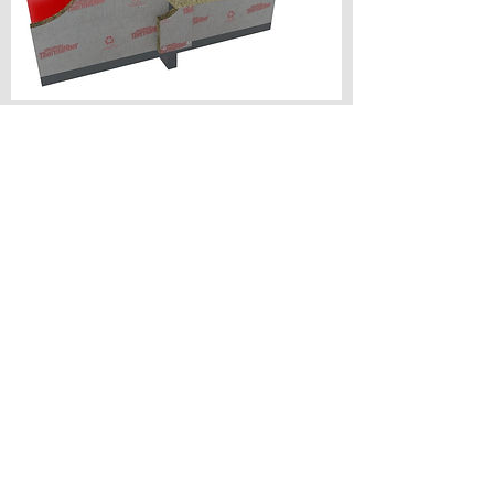
Safing防火層間塞岩棉
增加週邊防火系統之效能
提供各項專業機構之防火時效認證
耐火溫度可高達2,000℉(1,093℃)
對穿樓板斷火之工程，組裝容易
具有節能減碳，符合綠建築環保設計
防濕氣、抗黴菌
控制噪音
詳細資料
回上一頁
Copyright © 2024 JUIYI Co.
電話：(02)
2940 3530
地址：235085 新北市 中和區 秀朗路 三段 108巷 3號 1樓