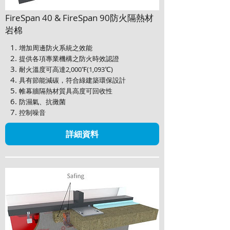
FireSpan 40 & FireSpan 90防火隔熱材
岩棉
增加周邊防火系統之效能
提供各項專業機構之防火時效認證
耐火溫度可高達2,000℉(1,093℃)
具有節能減碳，符合綠建築環保設計
帷幕牆隔熱材質具高度可回收性
防濕氣、抗黴菌
控制噪音
詳細資料